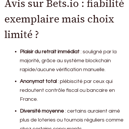
Avis sur Bets.io : fiabilité
exemplaire mais choix
limité ?
Plaisir du retrait immédiat
: souligné par la
majorité, grâce au système blockchain
rapide/aucune vérification manuelle.
Anonymat total
: plébiscité par ceux qui
redoutent contrôle fiscal ou bancaire en
France.
Diversité moyenne
: certains auraient aimé
plus de loteries ou tournois réguliers comme
chez certains concurrents.