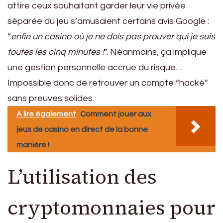
attire ceux souhaitant garder leur vie privée
séparée du jeu s’amusaient certains avis Google :
“
enfin un casino où je ne dois pas prouver qui je suis
toutes les cinq minutes !
”. Néanmoins, ça implique
une gestion personnelle accrue du risque…
Impossible donc de retrouver un compte “hacké”
sans preuves solides.
A lire également
Comment jouer aux
jeux de casino en direct de la bonne
manière !
L’utilisation des
cryptomonnaies pour