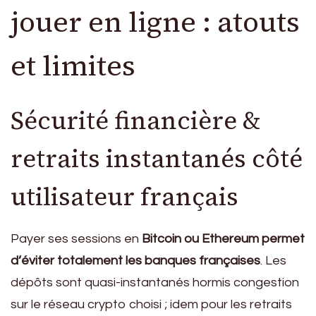
jouer en ligne : atouts
et limites
Sécurité financière &
retraits instantanés côté
utilisateur français
Payer ses sessions en
Bitcoin ou Ethereum permet
d’éviter totalement les banques françaises
. Les
dépôts sont quasi-instantanés hormis congestion
sur le réseau crypto choisi ; idem pour les retraits