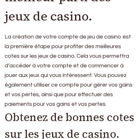
jeux de casino.
La création de votre compte de jeu de casino est
la première étape pour profiter des meilleures
cotes sur les jeux de casino. Cela vous permettra
d’accéder à votre compte et de commencer à
jouer aux jeux qui vous intéressent. Vous pouvez
également utiliser ce compte pour gérer vos gains
et vos pertes, ainsi que pour effectuer des
paiements pour vos gains et vos pertes.
Obtenez de bonnes cotes
sur les jeux de casino.