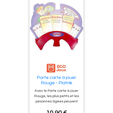
Porte carte à jouer
Rouge - Piatnik
Avec le Porte carte à jouer
Rouge, les plus petits et les
pesonnes âgées peuvent
enfin retrouver le plaisir de
10,90 €
jouer aux jeux de cartes