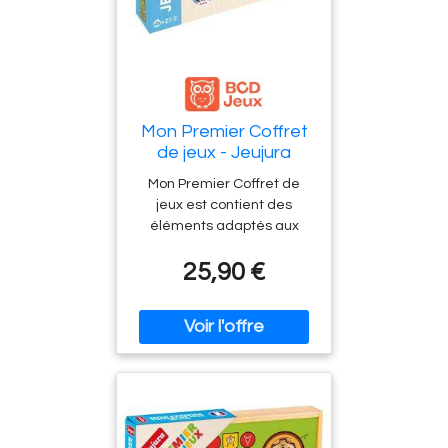
Mon Premier Coffret
de jeux - Jeujura
Mon Premier Coffret de
jeux est contient des
éléments adaptés aux
tout-petits leur permettant
25,90 €
de jouer aux jeux
traditionnels avec la
famille. Dès 2 ans.