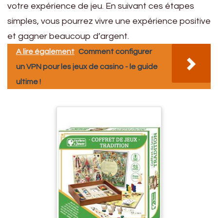
votre expérience de jeu. En suivant ces étapes
simples, vous pourrez vivre une expérience positive
et gagner beaucoup d’argent.
A lire également
Comment configurer
un VPN pour les jeux de casino - le guide
ultime !