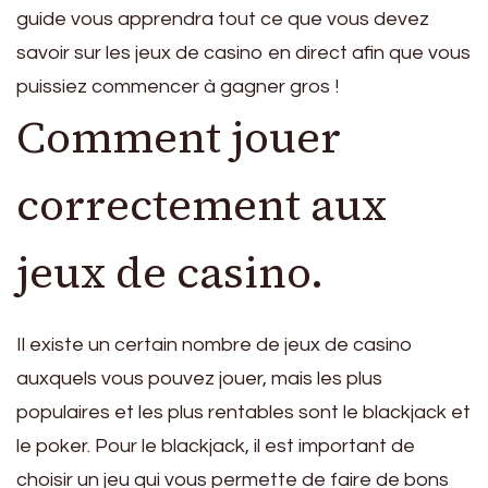
guide vous apprendra tout ce que vous devez
savoir sur les jeux de casino en direct afin que vous
puissiez commencer à gagner gros !
Comment jouer
correctement aux
jeux de casino.
Il existe un certain nombre de jeux de casino
auxquels vous pouvez jouer, mais les plus
populaires et les plus rentables sont le blackjack et
le poker. Pour le blackjack, il est important de
choisir un jeu qui vous permette de faire de bons