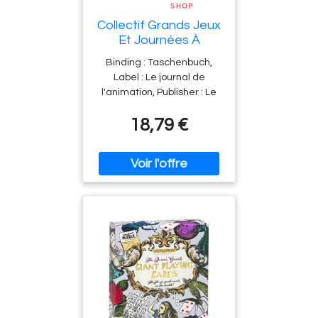
Collectif Grands Jeux
Et Journées À
Thème. Vol. 1.
Binding : Taschenbuch,
Concevoir Des
Label : Le journal de
Journées À Thème,
l'animation, Publisher : Le
Des Jeux De Piste Et
journal de l'animation,
D'Enquête, Des
18,79 €
medium : Taschenbuch,
Chasses Aux
publicationDate : 2011-05-
Trésors... : Et Jouer
01, authors : Collectif,
Avec Des Messages
publishers : Florent
Secrets
Contassot, ISBN :
2350581470