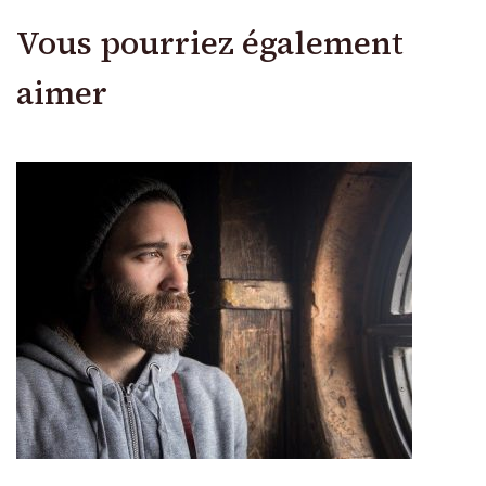
Vous pourriez également
aimer