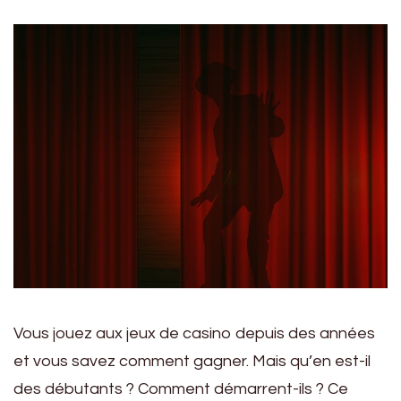
Vous jouez aux jeux de casino depuis des années
et vous savez comment gagner. Mais qu’en est-il
des débutants ? Comment démarrent-ils ? Ce