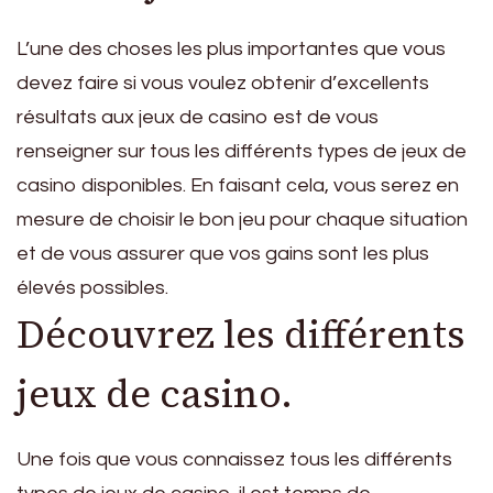
L’une des choses les plus importantes que vous
devez faire si vous voulez obtenir d’excellents
résultats aux jeux de casino est de vous
renseigner sur tous les différents types de jeux de
casino disponibles. En faisant cela, vous serez en
mesure de choisir le bon jeu pour chaque situation
et de vous assurer que vos gains sont les plus
élevés possibles.
Découvrez les différents
jeux de casino.
Une fois que vous connaissez tous les différents