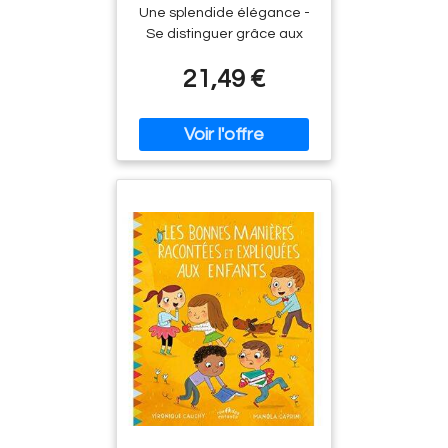
Se Distinguer Grâce
Une splendide élégance -
Aux Bonnes Manières
Se distinguer grâce aux
bonnes manières, Format :
21,49 €
big_book, medium :
paperback,
numberOfPages : 136,
publicationDate : 2025-10-
23, releaseDate : 2025-10-
11, authors : Carmel Assa
Kibambo, languages :
french, ISBN : 2221280520