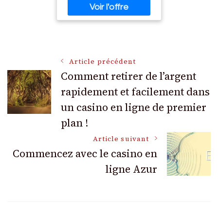
Navigation
Article précédent
Comment retirer de l’argent
rapidement et facilement dans
des
un casino en ligne de premier
articles
plan !
Article suivant
Commencez avec le casino en
ligne Azur