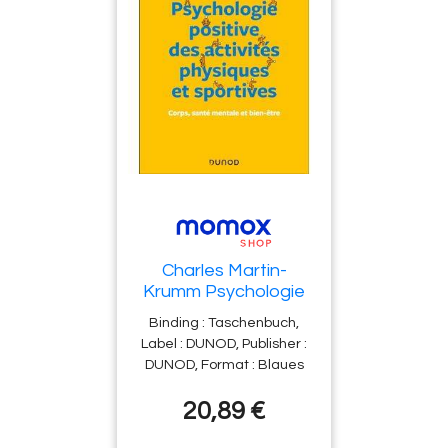
Charles Martin-
Krumm Psychologie
Positive Des Activités
Binding : Taschenbuch,
Physiques Et
Label : DUNOD, Publisher :
Sportives : Corps,
DUNOD, Format : Blaues
Santé Mentale Et
Buch, medium :
Bien-Être
20,89 €
Taschenbuch,
numberOfPages : 400,