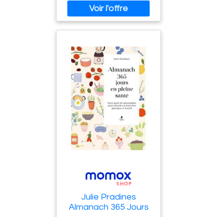
publicationDate : 2024-06-
19, authors : Charles
Martin-Krumm, Cyril
Tarquinio, ISBN :
2100849603
Julie Pradines
Almanach 365 Jours