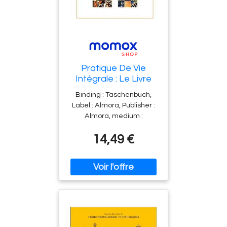
Pratique De Vie
Intégrale : Le Livre
D'Exercices Du Xxie
Binding : Taschenbuch,
Siècle Pour La Santé
Label : Almora, Publisher :
Physique, L'Équilibre
Almora, medium :
Émotionnel, La Clarté
Taschenbuch,
Mentale Et L'Éveil
14,49 €
publicationDate : 2017-04-
Spirituel
20, translators : Marie-
Claire Dagher, languages :
french, ISBN : 235118324X