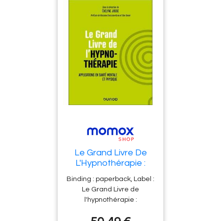
Nadège Cartier, Isabelle
Delaleu, Collectif,
languages : french, ISBN :
226319262X
Le Grand Livre De
L'Hypnothérapie :
Applications En
Binding : paperback, Label :
Santé Mentale Et
Le Grand Livre de
Physique
l'hypnothérapie :
Applications en santé
mentale et physique,