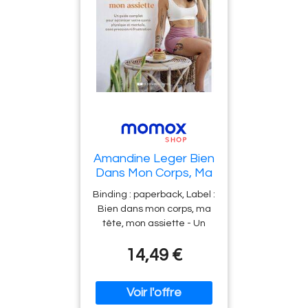
Amandine Leger Bien
Dans Mon Corps, Ma
Tête, Mon Assiette :
Binding : paperback, Label :
Un Guide Complet
Bien dans mon corps, ma
Pour Optimiser Votre
tête, mon assiette - Un
Santé Physique Et
guide complet pour
Mentale, Sans
14,49 €
optimiser votre santé
Pression Ni
physique et mentale, sans
Frustration
pression ni frustration,
Format : big_book, medium