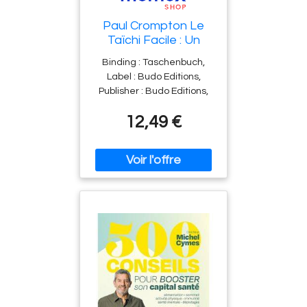
Paul Crompton Le
Taïchi Facile : Un
Guide Pratique Pour
Binding : Taschenbuch,
Acquérir Une Santé
Label : Budo Editions,
Physique Et Mentale
Publisher : Budo Editions,
Par La Maîtrise Des
NumberOfItems : 1,
Mouvements
12,49 €
medium : Taschenbuch,
Essentiels Du Taïchi-
publicationDate : 2004-08-
Chuan
01, authors : Paul
Crompton, translators :
Serge Mairet, languages :
french, ISBN : 2846170630