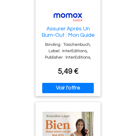
Assurer Après Un
Burn-Out : Mon Guide
De Santé Physique
Binding : Taschenbuch,
Et Mentale
Label : InterEditions,
Publisher : InterEditions,
medium : Taschenbuch,
5,49 €
publicationDate : 2019-09-
04, ISBN : 2729620249