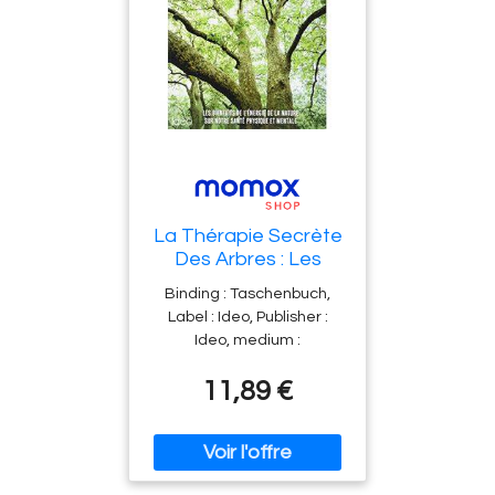
La Thérapie Secrète
Des Arbres : Les
Bienfaits De
Binding : Taschenbuch,
L'Énergie De La
Label : Ideo, Publisher :
Nature Sur Notre
Ideo, medium :
Santé Physique Et
Taschenbuch,
Mentale
11,89 €
publicationDate : 2018-02-
07, translators : Marylène Di
Stefano, ISBN :
2824611340