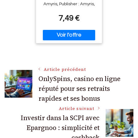
Bleue Pour La Santé
Amyris, Publisher : Amyris,
Physique Et Mentale
medium : Taschenbuch,
7,49 €
numberOfPages : 190,
publicationDate : 2018-04-
11, authors : Daniel
Argelas, ISBN :
2875520784
Navigation
Article précédent
OnlySpins, casino en ligne
réputé pour ses retraits
des
rapides et ses bonus
articles
Article suivant
Investir dans la SCPI avec
Epargnoo : simplicité et
cashback