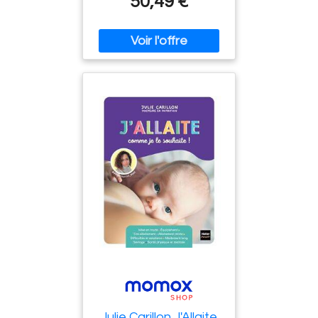
50,49 €
Format : big_book, medium
: paperback,
numberOfPages : 688,
publicationDate : 2024-09-
25, languages : french,
ISBN : 2100858610
Julie Carillon J'Allaite