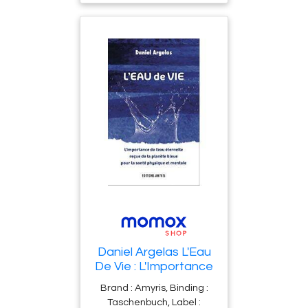
: paperback,
numberOfPages : 242,
publicationDate : 2025-11-
06, releaseDate : 2025-06-
05, authors : Amandine
Leger, languages : french,
ISBN : 2702930603
Daniel Argelas L'Eau
De Vie : L'Importance
De L'Eau Éternelle
Brand : Amyris, Binding :
Reçue De La Planète
Taschenbuch, Label :