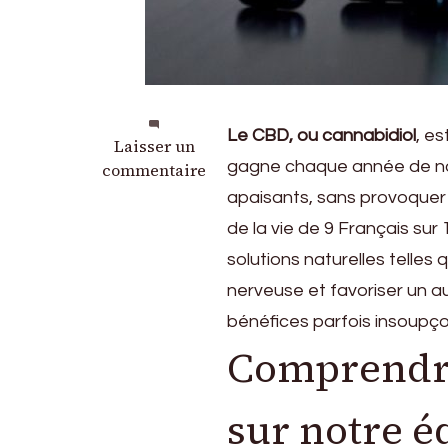
Le CBD, ou cannabidiol
, es
sur
Laisser un
gagne chaque année de nom
Les
commentaire
bienfaits
apaisants, sans provoquer d
méconnus
de la vie de 9 Français sur
du
solutions naturelles telles
CBD
sur
nerveuse et favoriser un a
le
bénéfices parfois insoupço
stress
Comprendre 
quotidien
sur notre é