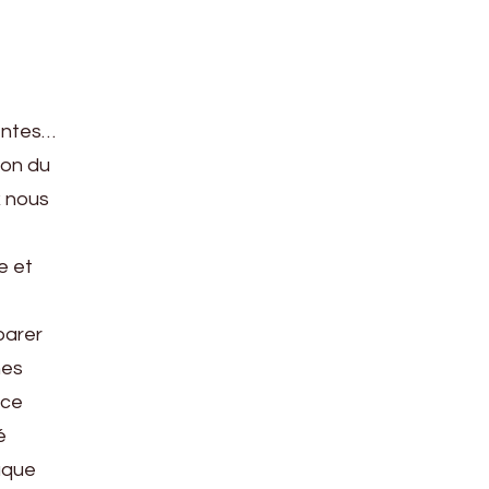
nentes…
ion du
x nous
e et
mparer
hes
 ce
é
aque