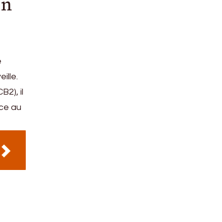
on
e
ille.
2), il
ace au