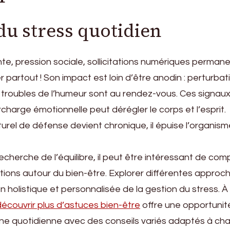
du stress quotidien
nte, pression sociale, sollicitations numériques perma
 partout ! Son impact est loin d’être anodin : perturbat
t troubles de l’humeur sont au rendez-vous. Ces signau
harge émotionnelle peut dérégler le corps et l’esprit.
el de défense devient chronique, il épuise l’organism
 recherche de l’équilibre, il peut être intéressant de co
tions autour du bien-être. Explorer différentes approc
 holistique et personnalisée de la gestion du stress. À
découvrir plus d’astuces bien-être
offre une opportunit
tine quotidienne avec des conseils variés adaptés à ch