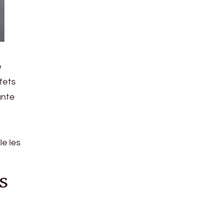
e
fets
ante
e les
s