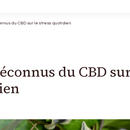
onnus du CBD sur le stress quotidien
méconnus du CBD su
dien