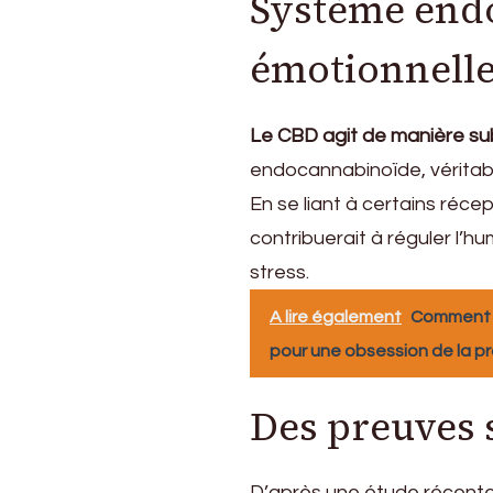
Système endo
émotionnell
Le CBD agit de manière sub
endocannabinoïde, véritabl
En se liant à certains réce
contribuerait à réguler l’
stress.
A lire également
Comment u
pour une obsession de la pr
Des preuves 
D’après une étude récente