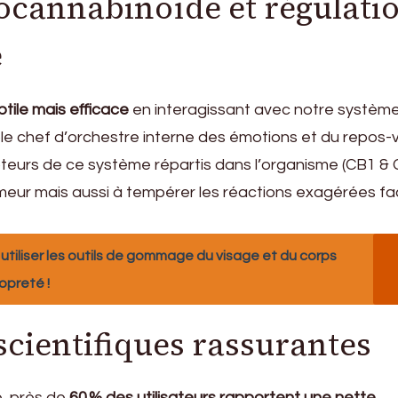
cannabinoïde et régulati
e
tile mais efficace
en interagissant avec notre systèm
e chef d’orchestre interne des émotions et du repos-ve
pteurs de ce système répartis dans l’organisme (CB1 & CB
humeur mais aussi à tempérer les réactions exagérées f
tiliser les outils de gommage du visage et du corps
opreté !
scientifiques rassurantes
, près de
60 % des utilisateurs rapportent une nette