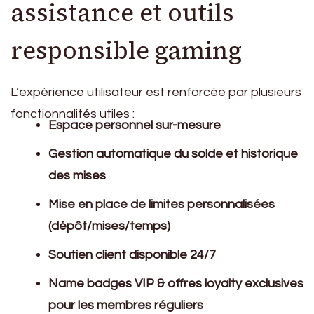
assistance et outils
responsible gaming
L’expérience utilisateur est renforcée par plusieurs
fonctionnalités utiles :
Espace personnel sur-mesure
Gestion automatique du solde et historique
des mises
Mise en place de limites personnalisées
(dépôt/mises/temps)
Soutien client disponible 24/7
Name badges VIP & offres loyalty exclusives
pour les membres réguliers