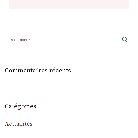
Rechercher :
Commentaires récents
Catégories
Actualités