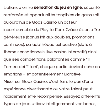
L’alliance entre
sensation du jeu en ligne
, sécurité
renforcée et opportunités tangibles de gains fait
aujourd’hui de Godz Casino un acteur
incontournable du Play to Earn. Grâce à son offre
généreuse (bonus initiaux doublés, promotions
continues), sa ludothèque exhaustive (slots à
thème sensationnels, live casino interactif) ainsi
que ses compétitions palpitantes comme “Il
Torneo dei Titani”, chaque partie devient riche en
émotions – et potentiellement lucrative.
Miser sur Godz Casino, c’est faire le pari d’une
expérience divertissante où votre talent peut
rapidement être récompensé. Essayez différents
types de jeux, utilisez intelligemment vos bonus,