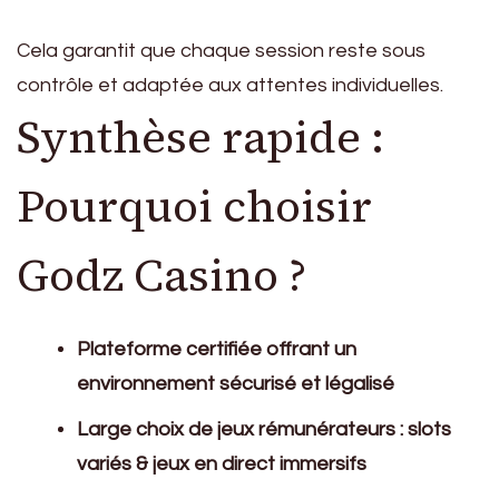
Cela garantit que chaque session reste sous
contrôle et adaptée aux attentes individuelles.
Synthèse rapide :
Pourquoi choisir
Godz Casino ?
Plateforme certifiée offrant un
environnement sécurisé et légalisé
Large choix de jeux rémunérateurs : slots
variés & jeux en direct immersifs