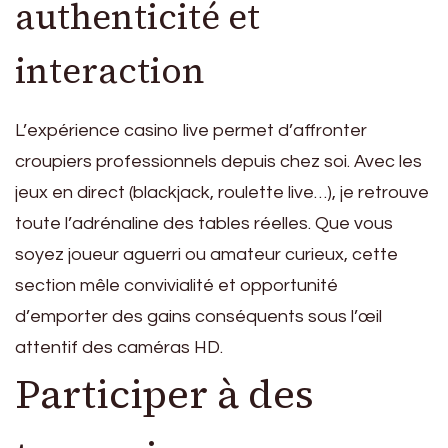
authenticité et
interaction
L’expérience casino live permet d’affronter
croupiers professionnels depuis chez soi. Avec les
jeux en direct (blackjack, roulette live…), je retrouve
toute l’adrénaline des tables réelles. Que vous
soyez joueur aguerri ou amateur curieux, cette
section mêle convivialité et opportunité
d’emporter des gains conséquents sous l’œil
attentif des caméras HD.
Participer à des