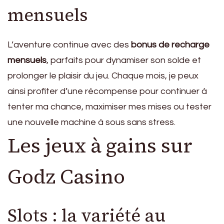
mensuels
L’aventure continue avec des
bonus de recharge
mensuels
, parfaits pour dynamiser son solde et
prolonger le plaisir du jeu. Chaque mois, je peux
ainsi profiter d’une récompense pour continuer à
tenter ma chance, maximiser mes mises ou tester
une nouvelle machine à sous sans stress.
Les jeux à gains sur
Godz Casino
Slots : la variété au