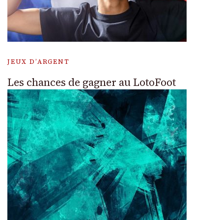
JEUX D’ARGENT
Les chances de gagner au LotoFoot