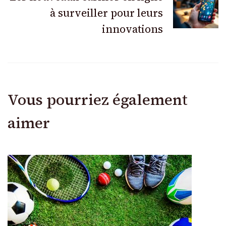
à surveiller pour leurs
innovations
Vous pourriez également
aimer