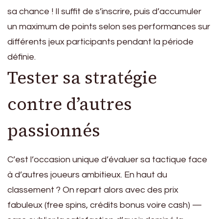
sa chance ! Il suffit de s’inscrire, puis d’accumuler
un maximum de points selon ses performances sur
différents jeux participants pendant la période
définie.
Tester sa stratégie
contre d’autres
passionnés
C’est l’occasion unique d’évaluer sa tactique face
à d’autres joueurs ambitieux. En haut du
classement ? On repart alors avec des prix
fabuleux (free spins, crédits bonus voire cash) —