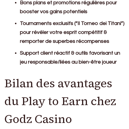
Bons plans et promotions régulières pour
booster vos gains potentiels
Tournaments exclusifs (“Il Torneo dei Titani”)
pour révéler votre esprit compétitif &
remporter de superbes récompenses
Support client réactif & outils favorisant un
jeu responsable/liées au bien-être joueur
Bilan des avantages
du Play to Earn chez
Godz Casino