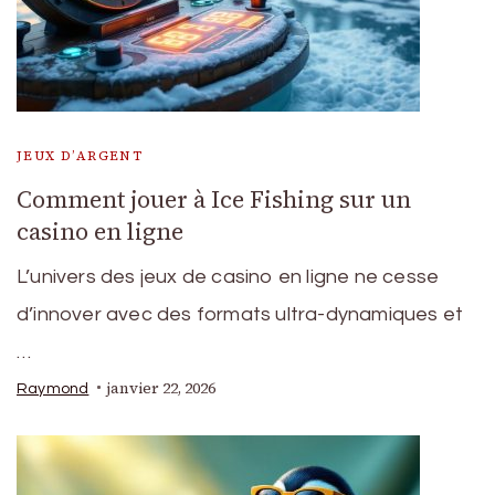
JEUX D’ARGENT
Comment jouer à Ice Fishing sur un
casino en ligne
L’univers des jeux de casino en ligne ne cesse
d’innover avec des formats ultra-dynamiques et
…
janvier 22, 2026
Raymond