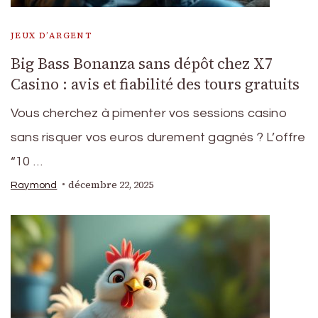
JEUX D’ARGENT
Big Bass Bonanza sans dépôt chez X7
Casino : avis et fiabilité des tours gratuits
Vous cherchez à pimenter vos sessions casino
sans risquer vos euros durement gagnés ? L’offre
“10 …
décembre 22, 2025
Raymond