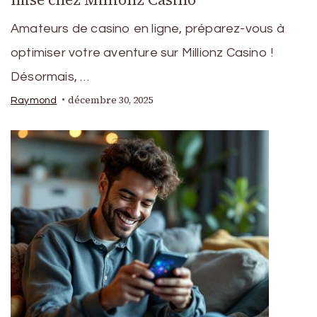
Amateurs de casino en ligne, préparez-vous à
optimiser votre aventure sur Millionz Casino !
Désormais, …
décembre 30, 2025
Raymond