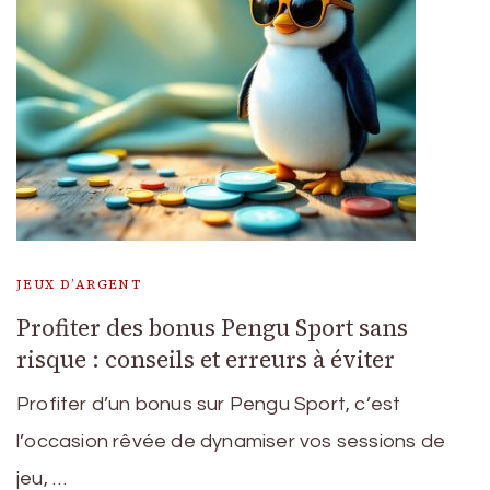
JEUX D’ARGENT
Profiter des bonus Pengu Sport sans
risque : conseils et erreurs à éviter
Profiter d’un bonus sur Pengu Sport, c’est
l’occasion rêvée de dynamiser vos sessions de
jeu, …