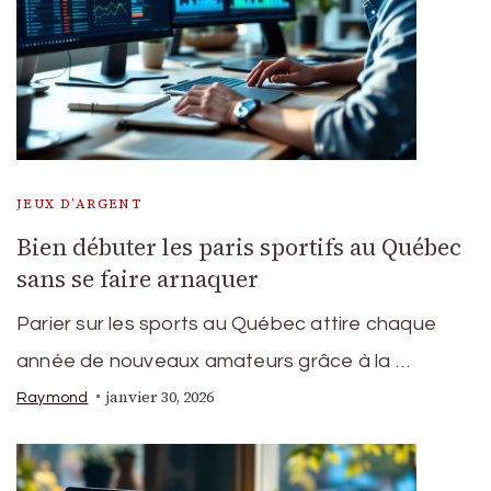
JEUX D’ARGENT
Bien débuter les paris sportifs au Québec
sans se faire arnaquer
Parier sur les sports au Québec attire chaque
année de nouveaux amateurs grâce à la …
janvier 30, 2026
Raymond