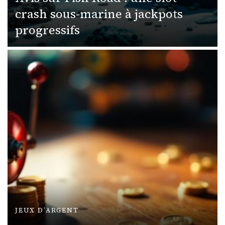
crash sous-marine à jackpots
progressifs
JEUX D’ARGENT