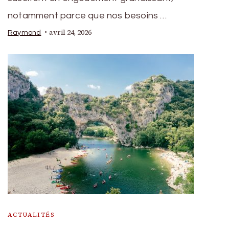
notamment parce que nos besoins …
avril 24, 2026
Raymond
ACTUALITÉS