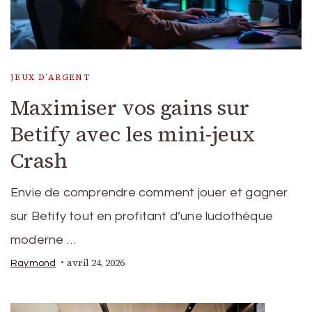
JEUX D’ARGENT
Maximiser vos gains sur
Betify avec les mini-jeux
Crash
Envie de comprendre comment jouer et gagner
sur Betify tout en profitant d’une ludothèque
moderne …
avril 24, 2026
Raymond