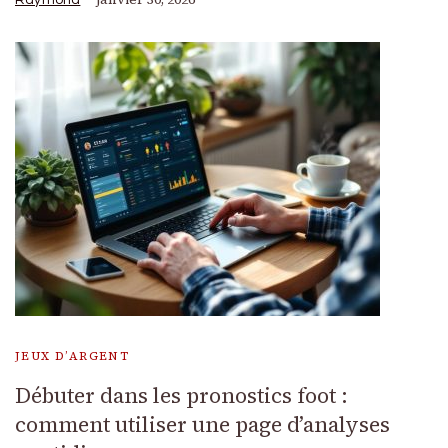
JEUX D’ARGENT
Débuter dans les pronostics foot :
comment utiliser une page d’analyses