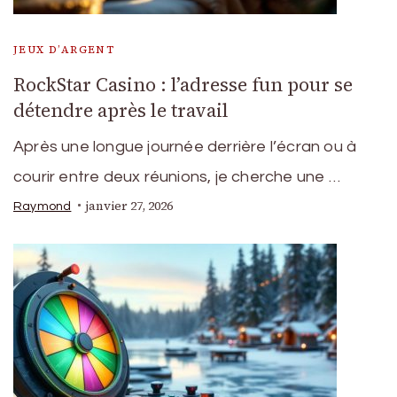
JEUX D’ARGENT
RockStar Casino : l’adresse fun pour se
détendre après le travail
Après une longue journée derrière l’écran ou à
courir entre deux réunions, je cherche une …
janvier 27, 2026
Raymond