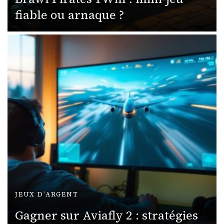
fiable ou arnaque ?
JEUX D’ARGENT
Gagner sur Aviafly 2 : stratégies