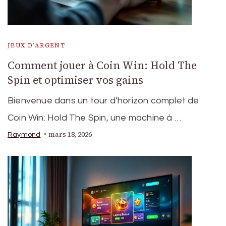
JEUX D’ARGENT
Comment jouer à Coin Win: Hold The
Spin et optimiser vos gains
Bienvenue dans un tour d’horizon complet de
Coin Win: Hold The Spin, une machine à …
mars 18, 2026
Raymond