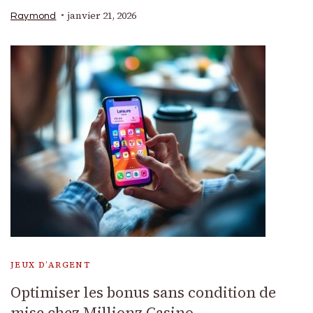
janvier 21, 2026
Raymond
JEUX D’ARGENT
Optimiser les bonus sans condition de
mise chez Millionz Casino