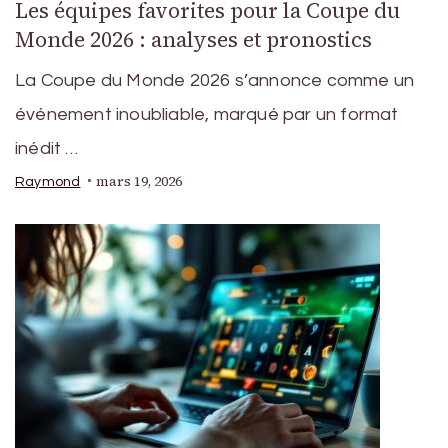
Les équipes favorites pour la Coupe du
Monde 2026 : analyses et pronostics
La Coupe du Monde 2026 s’annonce comme un
événement inoubliable, marqué par un format
inédit …
mars 19, 2026
Raymond