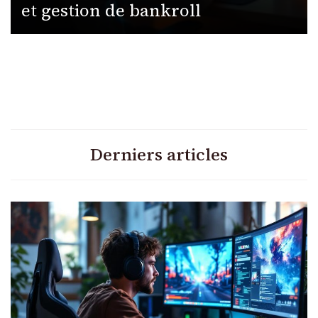
et gestion de bankroll
Derniers articles