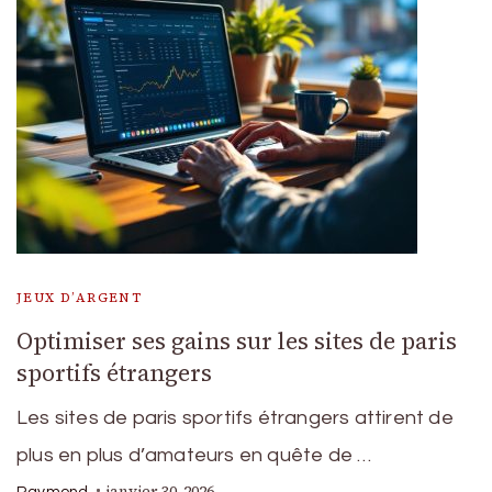
JEUX D’ARGENT
Optimiser ses gains sur les sites de paris
sportifs étrangers
Les sites de paris sportifs étrangers attirent de
plus en plus d’amateurs en quête de …
janvier 30, 2026
Raymond