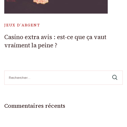
JEUX D’ARGENT
Casino extra avis : est-ce que ça vaut
vraiment la peine ?
Rechercher :
Commentaires récents