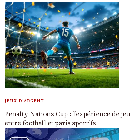
JEUX D’ARGENT
Penalty Nations Cup : l’expérience de jeu
entre football et paris sportifs