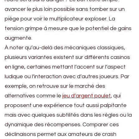
avancer le plus loin possible sans tomber sur un
piège pour voir le multiplicateur exploser. La
tension grimpe à mesure que le potentiel de gains
augmente.
À noter qu’au-delà des mécaniques classiques,
plusieurs variantes existent sur différents casinos
en ligne, certaines mettant l’accent sur l’aspect
ludique ou l’interaction avec d’autres joueurs. Par
exemple, on retrouve sur le marché des
alternatives comme le
jeu d’argent poulet
, qui
proposent une expérience tout aussi palpitante
mais avec quelques subtilités dans les règles ou la
dynamique des récompenses. Comparer ces
déclinaisons permet aux amateurs de crash