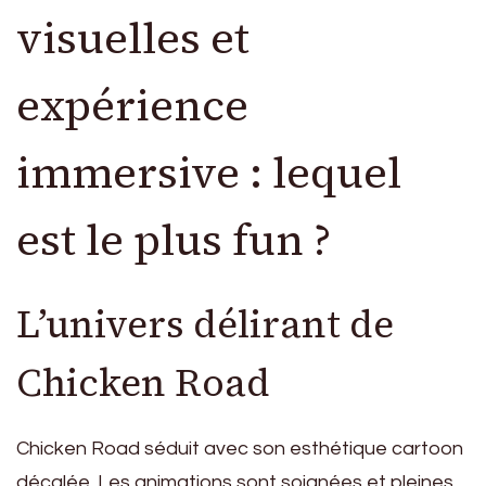
visuelles et
expérience
immersive : lequel
est le plus fun ?
L’univers délirant de
Chicken Road
Chicken Road séduit avec son esthétique cartoon
décalée. Les animations sont soignées et pleines