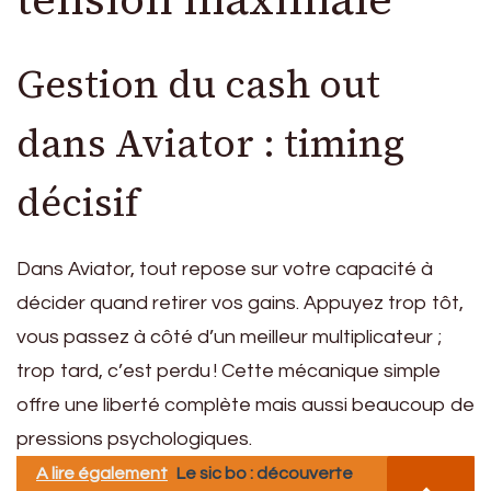
Gestion du cash out
dans Aviator : timing
décisif
Dans Aviator, tout repose sur votre capacité à
décider quand retirer vos gains. Appuyez trop tôt,
vous passez à côté d’un meilleur multiplicateur ;
trop tard, c’est perdu ! Cette mécanique simple
offre une liberté complète mais aussi beaucoup de
pressions psychologiques.
A lire également
Le sic bo : découverte