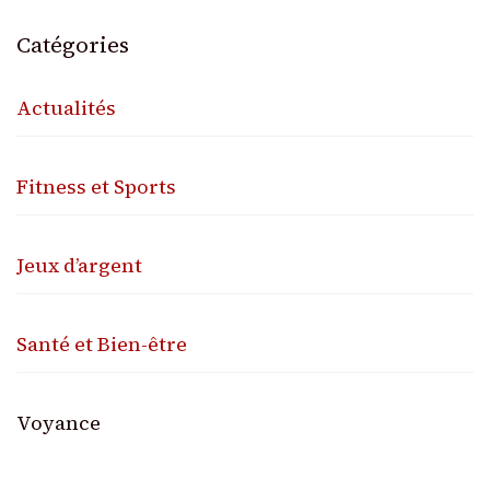
Catégories
Actualités
Fitness et Sports
Jeux d’argent
Santé et Bien-être
Voyance