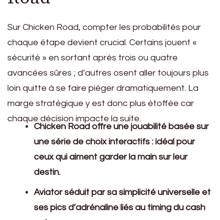
Sur Chicken Road, compter les probabilités pour
chaque étape devient crucial. Certains jouent «
sécurité » en sortant après trois ou quatre
avancées sûres ; d’autres osent aller toujours plus
loin quitte à se faire piéger dramatiquement. La
marge stratégique y est donc plus étoffée car
chaque décision impacte la suite.
Chicken Road offre une jouabilité basée sur
une série de choix interactifs : idéal pour
ceux qui aiment garder la main sur leur
destin.
Aviator séduit par sa simplicité universelle et
ses pics d’adrénaline liés au timing du cash