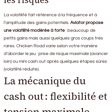
La volatilité fait référence à la fréquence et à
l’amplitude des gains potentiels.
Aviator propose
une volatilité modérée à forte
: beaucoup de
petits gains mais aussi quelques gros coups très
rares. Chicken Road varie selon votre manière
d’aborder le jeu : prise de risque maximale (avancer
loin) ou mini cash out après quelques étapes sûres
(volatilité réduite).
La mécanique du
cash out : flexibilité et
tension maximale