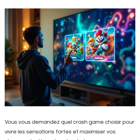
Vous vous demandez quel crash game choisir pour
vivre les sensations fortes et maximiser vos