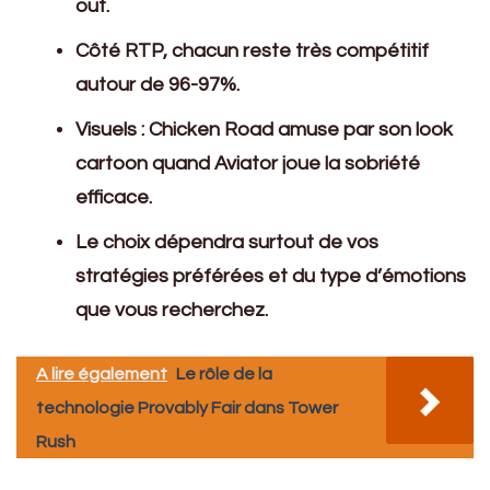
out.
Côté RTP, chacun reste très compétitif
autour de 96-97%.
Visuels : Chicken Road amuse par son look
cartoon quand Aviator joue la sobriété
efficace.
Le choix dépendra surtout de vos
stratégies préférées et du type d’émotions
que vous recherchez.
A lire également
Le rôle de la
technologie Provably Fair dans Tower
Rush